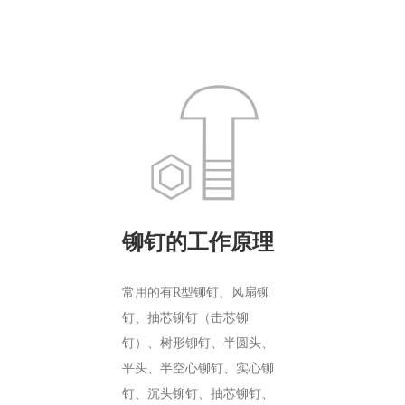
铆钉的工作原理
常用的有R型铆钉、风扇铆
钉、抽芯铆钉（击芯铆
钉）、树形铆钉、半圆头、
平头、半空心铆钉、实心铆
钉、沉头铆钉、抽芯铆钉、