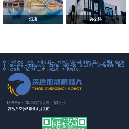
酒店
办公楼
水带晾晒收卷一体机
、
水带机器人
、
特种无人隔离带开辟机器人
、
苏州不锈钢加
工
、
攀岩设备
水带晾晒收卷
、
消防车
、
消防水炮
、
真火训练
、
水带晾晒架
、
移动
水带收卷机
、
凹凸棒凹土
水带清洗机
、
水带烘干机
版权所有：
苏州诲爱系统科技有限公司
高品质应急救援装备提供商